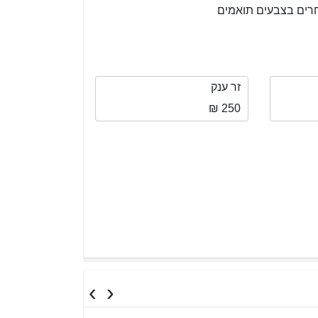
חרים בצבעים תואמים
זר ענק
250 ₪
›
‹