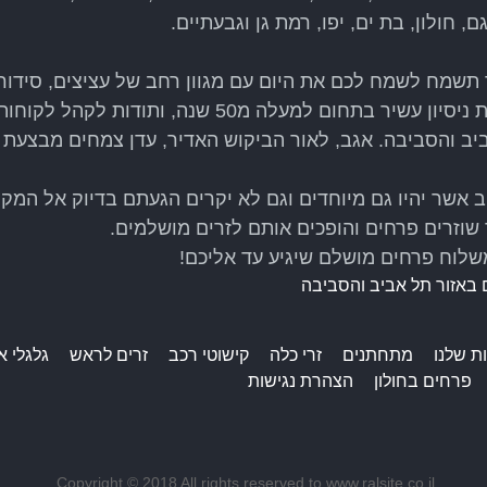
, חולון, בת ים, יפו, רמת גן וגבעתיים.
תשמח לשמח לכם את היום עם מגוון רחב של עציצים, סידורי
זרי פרחים, זרים מתוקים ושלל הפתעות. בזכות ניסיון עש
יב והסביבה. אגב, לאור הביקוש האדיר, עדן צמחים מבצעת 
אשר יהיו גם מיוחדים וגם לא יקרים הגעתם בדיוק אל המקום
למשלוח פרחים מושלם שיגיע עד אליכם!
 באזור תל אביב והסביבה
ת שלנו
מתחתנים
זרי כלה
קישוטי רכב
זרים לראש
גלגלי א
פרחים בחולון
הצהרת נגישות
Copyright © 2018 All rights reserved to www.ralsite.co.il.