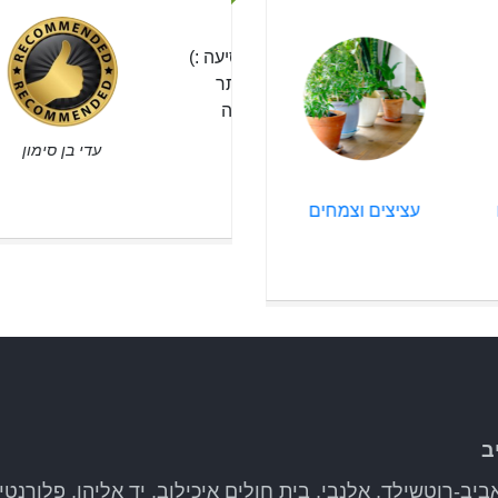
אתר, המשלוח הגיע בזמן
הא
 כאילו קיבל פינוק כל הנסיעה :)
יפ
 נשזר לפני רגע. ההזמנה באתר
וב
לוח מגיע מהר וברמה גבוהה
פר
אצ
עדי בן סימון
עציצים וצמחים
משלוחי פרחים
זרי כ
ב
יב-רוטשילד, אלנבי, בית חולים איכילוב, יד אליהו, פלורנטין