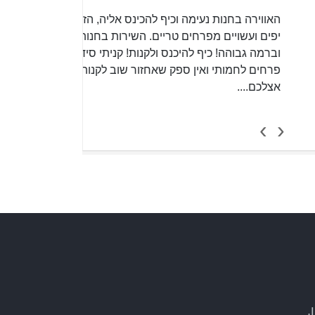
ווירה בחנות נעימה וכיף להכינס אליה, הזרים
ים ועשויים מפרחים טריים. השירות בחנות אדיב
רמה גבוהה! כיף להיכנס ולקנות! קניתי סידור
חים לחמותי ואין ספק שאחזור שוב לקנות רק
לכם....
שלומי ראוב
›
‹
לה ואירועים
החנות שלנו
קולקציית סחלבים
,